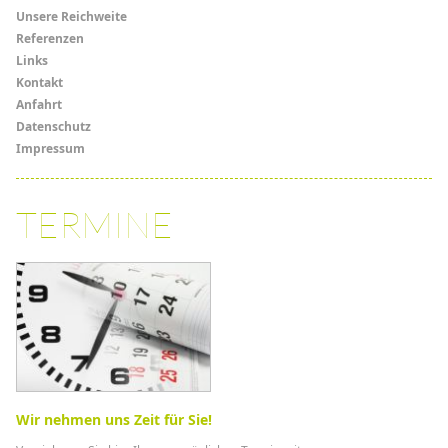
Menü
Unsere Reichweite
Referenzen
Links
Links
Kontakt
Anfahrt
Datenschutz
Impressum
TERMINE
Wir nehmen uns Zeit für Sie!