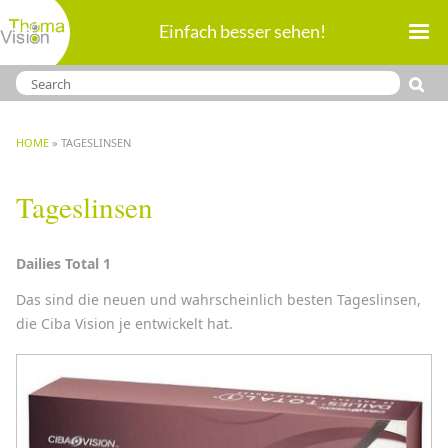
Direkt
Einfach besser sehen!
zum
Inhalt
BREADCRUMB
HOME
TAGESLINSEN
Tageslinsen
Dailies Total 1
Das sind die neuen und wahrscheinlich besten Tageslinsen,
die Ciba Vision je entwickelt hat.