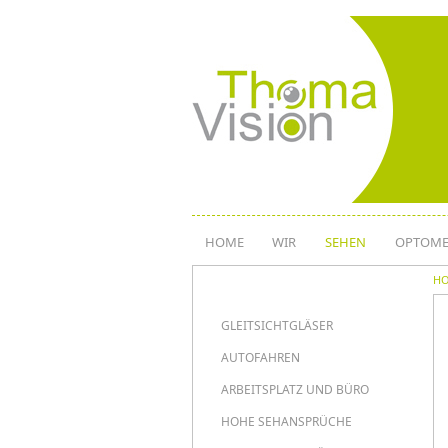
Direkt
zum
Inhalt
HOME
WIR
SEHEN
OPTOME
H
HAUPTNAVIG
GLEITSICHTGLÄSER
AUTOFAHREN
ARBEITSPLATZ UND BÜRO
HOHE SEHANSPRÜCHE