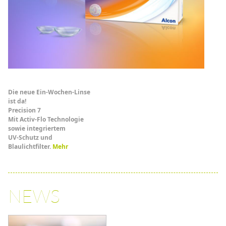
Die neue Ein-Wochen-Linse
ist da!
Precision 7
Mit Activ-Flo Technologie
sowie integriertem
UV-Schutz und
Blaulichtfilter.
Mehr
NEWS